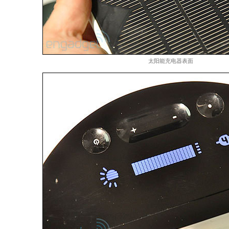
太阳能充电器表面