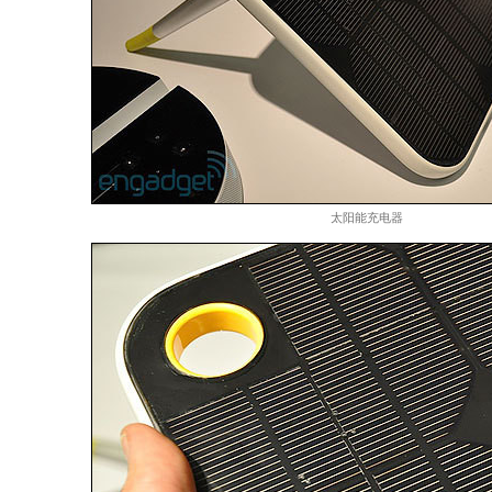
太阳能充电器